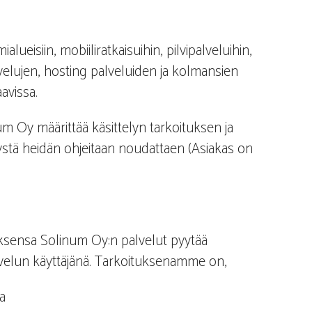
lueisiin, mobiiliratkaisuihin, pilvipalveluihin,
lvelujen, hosting palveluiden ja kolmansien
avissa.
m Oy määrittää käsittelyn tarkoituksen ja
lystä heidän ohjeitaan noudattaen (Asiakas on
uksensa Solinum Oy:n palvelut pyytää
palvelun käyttäjänä. Tarkoituksenamme on,
a