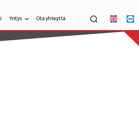
i
Yritys
Ota yhteyttä