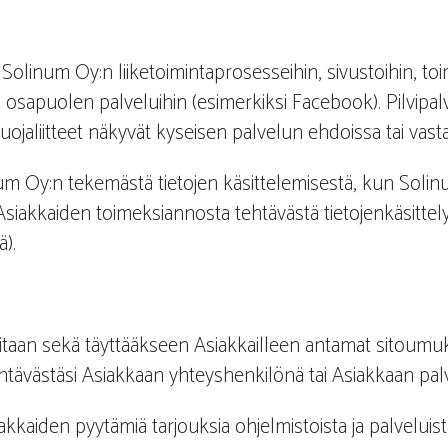
Solinum Oy:n liiketoimintaprosesseihin, sivustoihin, toimia
n osapuolen palveluihin (esimerkiksi Facebook). Pilvipa
ojaliitteet näkyvät kyseisen palvelun ehdoissa tai vasta
m Oy:n tekemästä tietojen käsittelemisestä, kun Solinu
 Asiakkaiden toimeksiannosta tehtävästä tietojenkäsitte
ä).
itaan sekä täyttääkseen Asiakkailleen antamat sitoum
n tehtävästäsi Asiakkaan yhteyshenkilönä tai Asiakkaan 
kkaiden pyytämiä tarjouksia ohjelmistoista ja palveluist