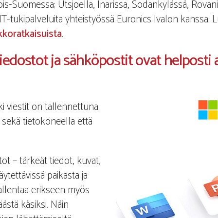
s-Suomessa; Utsjoella, Inarissa, Sodankylässä, Rovan
T-tukipalveluita yhteistyössä Euronics Ivalon kanssa. L
kkoratkaisuista
.
tiedostot ja sähköpostit ovat helposti 
ki viestit on tallennettuna
n sekä tietokoneella että
ot – tärkeät tiedot, kuvat,
ytettävissä paikasta ja
 tallentaa erikseen myös
ästä käsiksi. Näin