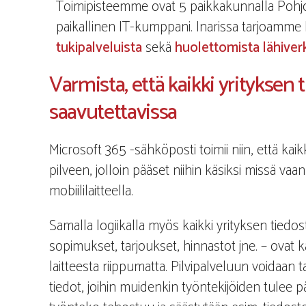
Toimipisteemme ovat 5 paikkakunnalla Pohjoi
paikallinen IT-kumppani. Inarissa tarjoamme I
tukipalveluista
sekä
huolettomista lähiver
Varmista, että kaikki yrityksen 
saavutettavissa
Microsoft 365 -sähköposti toimii niin, että kaik
pilveen, jolloin pääset niihin käsiksi missä vaa
mobiililaitteella.
Samalla logiikalla myös kaikki yrityksen tiedost
sopimukset, tarjoukset, hinnastot jne. – ovat kä
laitteesta riippumatta. Pilvipalveluun voidaan
tiedot, joihin muidenkin työntekijöiden tulee pä