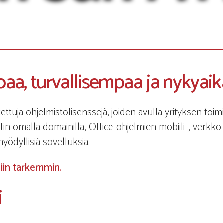
a, turvallisempaa ja nykyaik
tettuja ohjelmistolisenssejä, joiden avulla yrityksen toimi
tin omalla domainilla, Office-ohjelmien mobiili-, verkk
yödyllisiä sovelluksia.
siin tarkemmin.
i