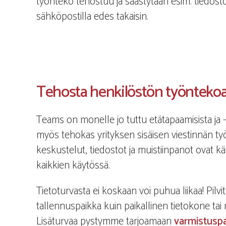
työnteko tehostuu ja säästytään esim. tiedosto
sähköpostilla edes takaisin.
Tehosta henkilöstön työntekoa ny
Teams on monelle jo tuttu etätapaamisista ja 
myös tehokas yrityksen sisäisen viestinnän työv
keskustelut, tiedostot ja muistiinpanot ovat k
kaikkien käytössä.
Tietoturvasta ei koskaan voi puhua liikaa! Pil
tallennuspaikka kuin paikallinen tietokone tai
Lisäturvaa pystymme tarjoamaan
varmistuspa