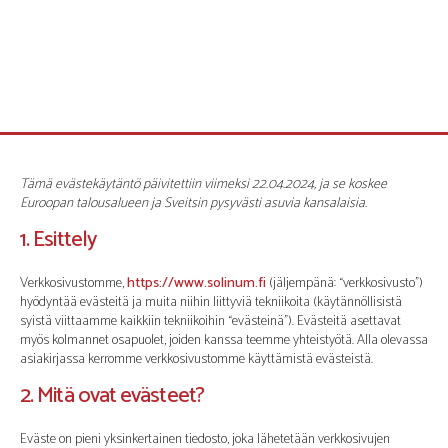
Tämä evästekäytäntö päivitettiin viimeksi 22.04.2024, ja se koskee
Euroopan talousalueen ja Sveitsin pysyvästi asuvia kansalaisia.
1. Esittely
Verkkosivustomme,
https://www.solinum.fi
(jäljempänä: “verkkosivusto”)
hyödyntää evästeitä ja muita niihin liittyviä tekniikoita (käytännöllisistä
syistä viittaamme kaikkiin tekniikoihin “evästeinä”). Evästeitä asettavat
myös kolmannet osapuolet, joiden kanssa teemme yhteistyötä. Alla olevassa
asiakirjassa kerromme verkkosivustomme käyttämistä evästeistä.
2. Mitä ovat evästeet?
Eväste on pieni yksinkertainen tiedosto, joka lähetetään verkkosivujen