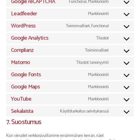
Google reCAPTCHA
Functional, Markkinointi
Consent
to
Leadfeeder
Markkinointi
Consent
service
to
WordPress
Toiminnalliset, Functional
google-
Consent
service
recaptcha
to
Google Analytics
Tilastot
leadfeeder
Consent
service
to
Complianz
Toiminnalliset
wordpress
Consent
service
to
Matomo
Tilastot (anonyymi)
google-
Consent
service
analytics
to
Google Fonts
Markkinointi
complianz
Consent
service
to
Google Maps
Markkinointi
matomo
Consent
service
to
YouTube
Markkinointi
google-
Consent
service
fonts
to
Sekalaista
Käyttötarkoitus selvityksessä
google-
Consent
service
maps
7. Suostumus
to
youtube
service
sekalaista
Kun vierailet verkkosivuillamme ensimmäisen kerran, näet