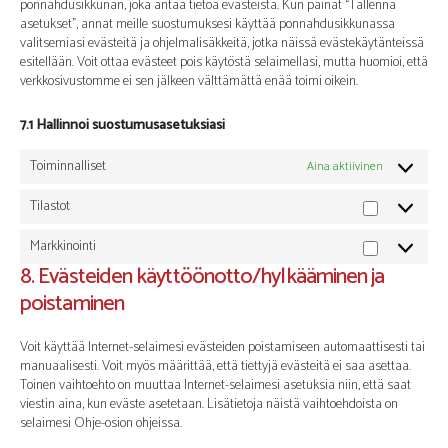
ponnahdusikkunan, joka antaa tietoa evästeistä. Kun painat “Tallenna
asetukset”, annat meille suostumuksesi käyttää ponnahdusikkunassa
valitsemiasi evästeitä ja ohjelmalisäkkeitä, jotka näissä evästekäytänteissä
esitellään. Voit ottaa evästeet pois käytöstä selaimellasi, mutta huomioi, että
verkkosivustomme ei sen jälkeen välttämättä enää toimi oikein.
7.1 Hallinnoi suostumusasetuksiasi
Toiminnalliset
Aina aktiivinen
Tilastot
Tilastot
Markkinointi
Markkinoi
8. Evästeiden käyttöönotto/hylkääminen ja
poistaminen
Voit käyttää Internet-selaimesi evästeiden poistamiseen automaattisesti tai
manuaalisesti. Voit myös määrittää, että tiettyjä evästeitä ei saa asettaa.
Toinen vaihtoehto on muuttaa Internet-selaimesi asetuksia niin, että saat
viestin aina, kun eväste asetetaan. Lisätietoja näistä vaihtoehdoista on
selaimesi Ohje-osion ohjeissa.