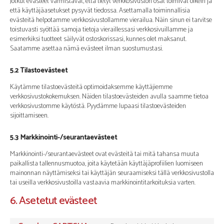
Jotkut evästeet varmistavat, että tietyt verkkosivuston osat toimivat oikein ja
että käyttäjäasetukset pysyvät tiedossa. Asettamalla toiminnallisia
evästeitä helpotamme verkkosivustollamme vierailua. Näin sinun ei tarvitse
toistuvasti syöttää samoja tietoja vieraillessasi verkkosivuillamme ja
esimerkiksi tuotteet säilyvät ostoskorissasi, kunnes olet maksanut.
Saatamme asettaa nämä evästeet ilman suostumustasi.
5.2 Tilastoevästeet
Käytämme tilastoevästeitä optimoidaksemme käyttäjiemme
verkkosivustokokemuksen. Näiden tilastoevästeiden avulla saamme tietoa
verkkosivustomme käytöstä. Pyydämme lupaasi tilastoevästeiden
sijoittamiseen.
5.3 Markkinointi-/seurantaevästeet
Markkinointi-/seurantaevästeet ovat evästeitä tai mitä tahansa muuta
paikallista tallennusmuotoa, joita käytetään käyttäjäprofiilien luomiseen
mainonnan näyttämiseksi tai käyttäjän seuraamiseksi tällä verkkosivustolla
tai useilla verkkosivustoilla vastaavia markkinointitarkoituksia varten.
6. Asetetut evästeet