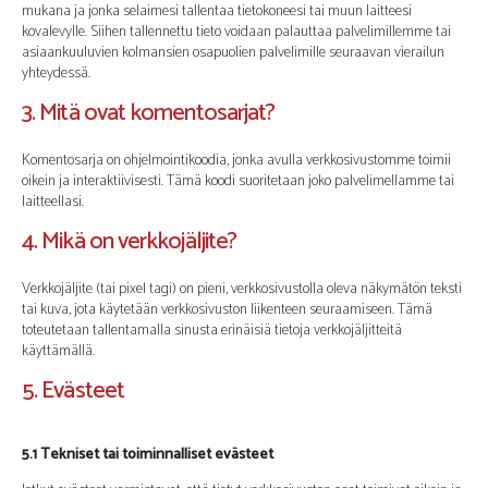
mukana ja jonka selaimesi tallentaa tietokoneesi tai muun laitteesi
kovalevylle. Siihen tallennettu tieto voidaan palauttaa palvelimillemme tai
asiaankuuluvien kolmansien osapuolien palvelimille seuraavan vierailun
yhteydessä.
3. Mitä ovat komentosarjat?
Komentosarja on ohjelmointikoodia, jonka avulla verkkosivustomme toimii
oikein ja interaktiivisesti. Tämä koodi suoritetaan joko palvelimellamme tai
laitteellasi.
4. Mikä on verkkojäljite?
Verkkojäljite (tai pixel tagi) on pieni, verkkosivustolla oleva näkymätön teksti
tai kuva, jota käytetään verkkosivuston liikenteen seuraamiseen. Tämä
toteutetaan tallentamalla sinusta erinäisiä tietoja verkkojäljitteitä
käyttämällä.
5. Evästeet
5.1 Tekniset tai toiminnalliset evästeet