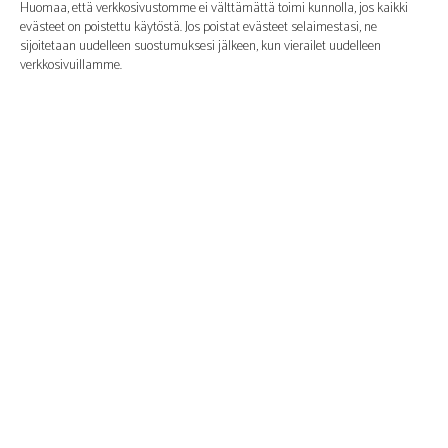
Huomaa, että verkkosivustomme ei välttämättä toimi kunnolla, jos kaikki
evästeet on poistettu käytöstä. Jos poistat evästeet selaimestasi, ne
sijoitetaan uudelleen suostumuksesi jälkeen, kun vierailet uudelleen
verkkosivuillamme.
9. Henkilötietoihin liittyvät oikeutesi
Sinulla on seuraavat oikeudet henkilötietoihisi liittyen:
Sinulla on oikeus tietää, miksi henkilötietojasi tarvitaan, mitä niille
tapahtuu ja kuinka kauan niitä säilytetään.
Pääsyoikeus: Sinulla on oikeus päästä käsiksi tietoihisi, jotka ovat
tiedossamme.
Oikeus oikaisuun: Sinulla on oikeus täydentää, korjata, poistaa tai
estää henkilötietojasi milloin tahansa.
Jos annat meille suostumuksesi tietojesi käsittelyyn, sinulla on oikeus
peruuttaa suostumuksesi ja pyytää henkilötietosi poistamista.
Oikeus siirtää tietojasi: Sinulla on oikeus pyytää kaikki henkilötietosi
rekisterinpitäjältä ja siirtää ne kokonaisuudessaan toiselle
rekisterinpitäjälle.
Oikeus vastustaa: voit vastustaa tietojesi käsittelyä. Noudatamme tätä,
ellei käsittelyyn ole perusteltua syytä.
Jos haluat käyttää näitä oikeuksia, ota meihin yhteyttä. Katso tämän